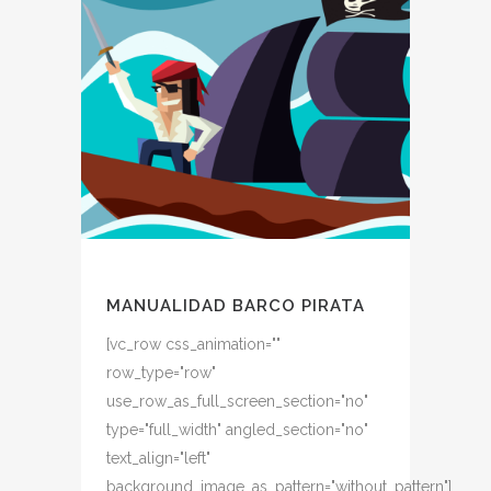
MANUALIDAD BARCO PIRATA
[vc_row css_animation=""
row_type="row"
use_row_as_full_screen_section="no"
type="full_width" angled_section="no"
text_align="left"
background_image_as_pattern="without_pattern"]