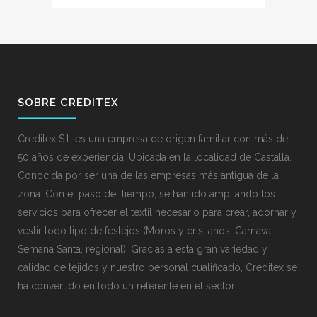
SOBRE CREDITEX
Creditex S.L es una empresa de origen familiar con más de
50 años de experiencia. Ubicada en la localidad de Castalla.
Conocida por ser una de las empresas más antigua de la
zona. Con el paso del tiempo, se han ido ampliando los
servicios para ofrecer el textil necesario para crear, adornar y
vestir todo tipo de festejos (Moros y cristianos, Carnaval,
Semana Santa, regional). Gracias a esta gran variedad y
calidad de tejidos y nuestro personal cualificado, Creditex se
ha convertido en todo un referente en el sector.