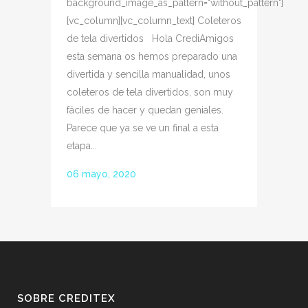
background_image_as_pattern="without_pattern"]
[vc_column][vc_column_text] Coleteros
de tela divertidos Hola CrediAmigos
esta semana os hemos preparado una
divertida y sencilla manualidad, unos
coleteros de tela divertidos, son muy
fáciles de hacer y quedan geniales.
Parece que ya se ve un final a esta
etapa...
06 mayo, 2020
SOBRE CREDITEX