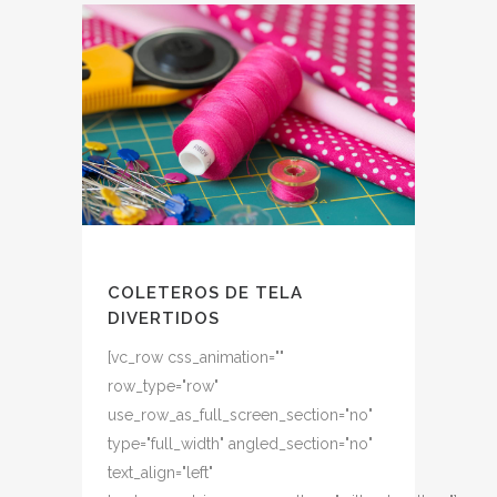
COLETEROS DE TELA
DIVERTIDOS
[vc_row css_animation=""
row_type="row"
use_row_as_full_screen_section="no"
type="full_width" angled_section="no"
text_align="left"