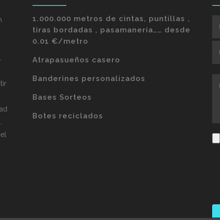
1.000.000 metros de cintas, puntillas ,
n
tiras bordadas , pasamanería…… desde
0.01 €/metro
l
Atrapasueños casero
Banderines personalizados
tir
,
Bases Sorteos
dad
Botes reciclados
,
el